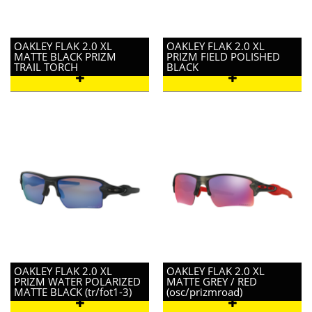
OAKLEY FLAK 2.0 XL
OAKLEY FLAK 2.0 XL
MATTE BLACK PRIZM
PRIZM FIELD POLISHED
TRAIL TORCH
BLACK
OAKLEY FLAK 2.0 XL
OAKLEY FLAK 2.0 XL
PRIZM WATER POLARIZED
MATTE GREY / RED
MATTE BLACK (tr/fot1-3)
(osc/prizmroad)