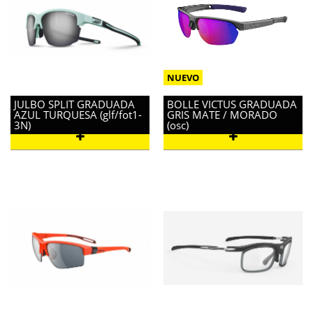
JULBO SPLIT GRADUADA
BOLLE VICTUS GRADUADA
AZUL TURQUESA (glf/fot1-
GRIS MATE / MORADO
3N)
(osc)