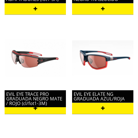
EVIL EYE TRACE PRO
EVIL EYE ELATE NG
GRADUADA NEGRO MATE
GRADUADA AZUL/ROJA
/ ROJO (cl/fot1-3M)