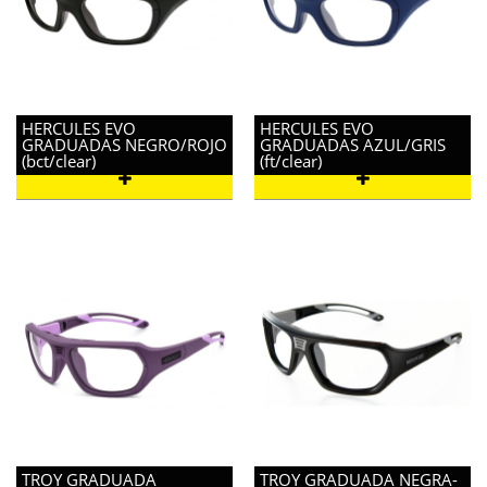
HERCULES EVO
HERCULES EVO
GRADUADAS NEGRO/ROJO
GRADUADAS AZUL/GRIS
(bct/clear)
(ft/clear)
TROY GRADUADA
TROY GRADUADA NEGRA-