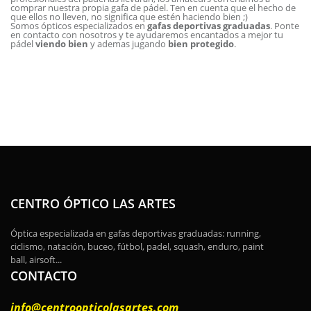
comprar nuestra propia gafa de pádel. Ten en cuenta que el hecho de
que ellos no lleven, no significa que estén haciendo bien ;)
Somos ópticos especializados en
gafas deportivas graduadas
. Ponte
en contacto con nosotros y te ayudaremos encantados a mejor tu
pádel
viendo bien
y ademas jugando
bien protegido
.
CENTRO ÓPTICO LAS ARTES
Óptica especializada en gafas deportivas graduadas: running,
ciclismo, natación, buceo, fútbol, padel, squash, enduro, paint
ball, airsoft...
CONTACTO
info@centroopticolasartes.com