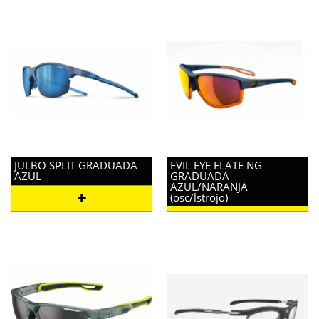
JULBO SPLIT GRADUADA
EVIL EYE ELATE NG
AZUL
GRADUADA
AZUL/NARANJA
(osc/lstrojo)