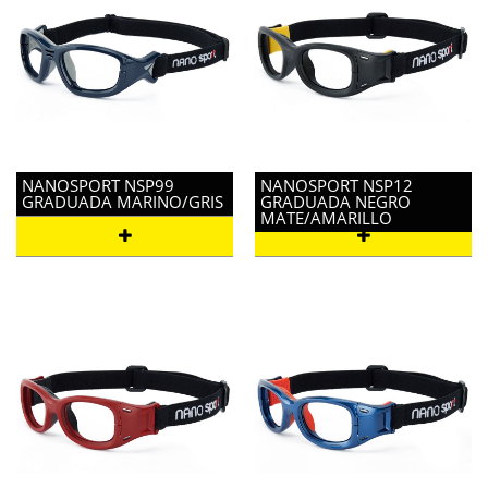
NANOSPORT NSP99
NANOSPORT NSP12
GRADUADA MARINO/GRIS
GRADUADA NEGRO
MATE/AMARILLO