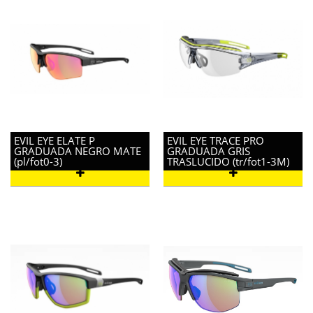
EVIL EYE ELATE P
EVIL EYE TRACE PRO
GRADUADA NEGRO MATE
GRADUADA GRIS
(pl/fot0-3)
TRASLUCIDO (tr/fot1-3M)