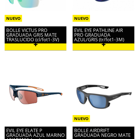
BOLLE VICTUS PRO
EVIL EYE PATHLINE AIR
GRADUADA GRIS MATE
PRO GRADUADA
TRASLUCIDO (cl/fot1-3V)
AZUL/GRIS (tr/fot1-3M)
EVIL EYE ELATE P
BOLLE AIRDRIFT
GRADUADA AZUL MARINO
GRADUADA NEGRO MATE