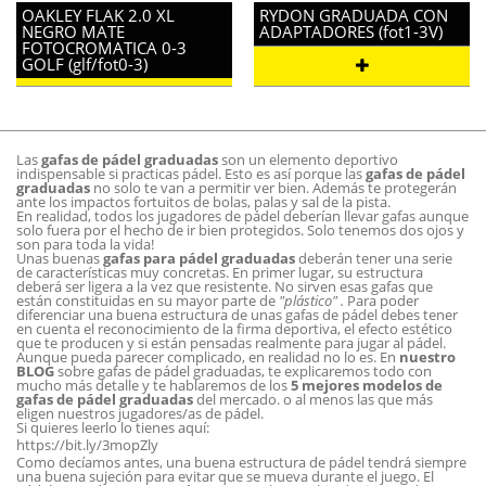
OAKLEY FLAK 2.0 XL
RYDON GRADUADA CON
NEGRO MATE
ADAPTADORES (fot1-3V)
FOTOCROMATICA 0-3
GOLF (glf/fot0-3)
Las
gafas de pádel graduadas
son un elemento deportivo
indispensable si practicas pádel. Esto es así porque las
gafas de pádel
graduadas
no solo te van a permitir ver bien. Además te protegerán
ante los impactos fortuitos de bolas, palas y sal de la pista.
En realidad, todos los jugadores de pádel deberían llevar gafas aunque
solo fuera por el hecho de ir bien protegidos. Solo tenemos dos ojos y
son para toda la vida!
Unas buenas
gafas para pádel graduadas
deberán tener una serie
de características muy concretas. En primer lugar, su estructura
deberá ser ligera a la vez que resistente. No sirven esas gafas que
están constituidas en su mayor parte de
"plástico" .
Para poder
diferenciar una buena estructura de unas gafas de pádel debes tener
en cuenta el reconocimiento de la firma deportiva, el efecto estético
que te producen y si están pensadas realmente para jugar al pádel.
Aunque pueda parecer complicado, en realidad no lo es. En
nuestro
B
L
OG
sobre gafas de pádel graduadas, te explicaremos todo con
mucho más detalle y te hablaremos de los
5 mejores modelos de
gafas de pádel graduadas
del mercado. o al menos las que más
eligen nuestros jugadores/as de pádel.
Si quieres leerlo lo tienes aquí:
https://bit.ly/3mopZly
Como decíamos antes, una buena estructura de pádel tendrá siempre
una buena sujeción para evitar que se mueva durante el juego. El