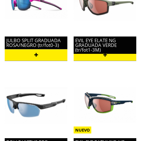
JULBO SPLIT GRADUADA
EVIL EYE ELATE NG
ROSA/NEGRO (tr/fot0-3)
GRADUADA VERDE
(tr/fot1-3M)