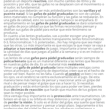
pádel es un deporte
reactivo
, con mucho cambio de ritmo y de
posición y por ello, que las gafas no se desplacen con el movimiento o
el sudor, es fundamental.
Las partes que deberán ser más antideslizantes son las
varillas y el
puente nasal
. Si las
gafas de pádel graduada
s
no son de calidad,
estos materiales no cumplirán su función y las gafas se resbalarán. En
una gafa de calidad, esto no sucederá y tampoco se empañará. El
empañamiento en las
gafa
s
de pádel graduadas
se dará solamente
en gafas de poca calidad ya que las firmas reconocidas piensan y
diseñan sus gafas de pádel para evitar que este fenómeno se
produzca.
En cuanto a las lentes graduadas, vas a poder escoger una gran
varidad de lentes. Tendrás lentes transparente, lentes fotocromáticas
0-3, fotocromáticas 1-3, polarizadas....No hay ninguna que sea mejor
que las otras. Lo más importante es que escojas la que mejor se vaya a
ad
a
ptar a tus necesidades
de juego. Importante a tener en cuenta
la cantidad de días que juegas al pádel a la semana y si es en Indoor o
en Outdoor.
Las lentes de unas
gafa
s
para pádel graduadas
serán siempre de
policarbonato
que es un material diferente a las lentes que llevamos
en nuestras gafas de día. Es un material más
resi
s
tente
.
Tener una
gafa de pádel graduada
tiene múltiples ventajas como
vimos al principio. La mayoría de deportistas creen que es el hecho de
poder ver bien. Razón no les falta. Cuando
el cerebro
ve bien ( no ven
los ojos, ve el cerebro) se centra exclusivamente en el jugo. De esta
manera tiene más tiempo de pensar y reaccionar ante un golpe del
rival o de pensar mejor el golpe que vas a hacer tú. Si necesitas
graduación y estás entornando los ojos para poder ver bien, pierdes
esas
décimas de reacción
que harán que muchos de tus golpes no
sean lo mejor posible.
Otra ventaja muy importante es la
protección
ante traumatismos. Un
bolazo en el ojo o su órbita es muy doloroso y corres un gran riesgo
de
perder la visión
. Si solo es el dolor del golpe, esa suerte que tienes
pero debes de ser previsor y pensar a largo plazo. Seguramente si los
profesionales del pádel las llevaran, los amateurs correríamos a