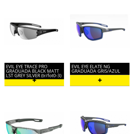
EVIL EYE TRACE PRO
EVIL EYE ELATE NG
GRADUADA BLACK MATT
GRADUADA GRIS/AZUL
LST GREY SILVER (tr/fot0-3)