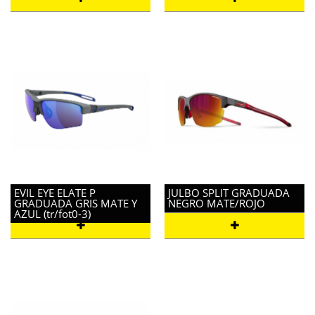
EVIL EYE ELATE P
JULBO SPLIT GRADUADA
GRADUADA GRIS MATE Y
NEGRO MATE/ROJO
AZUL (tr/fot0-3)