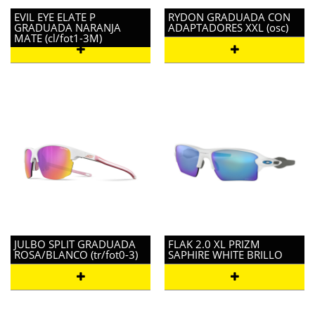
EVIL EYE ELATE P
RYDON GRADUADA CON
GRADUADA NARANJA
ADAPTADORES XXL (osc)
MATE (cl/fot1-3M)
JULBO SPLIT GRADUADA
FLAK 2.0 XL PRIZM
ROSA/BLANCO (tr/fot0-3)
SAPHIRE WHITE BRILLO