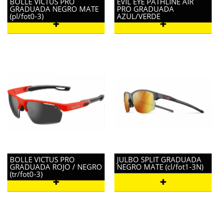
BOLLE VICTUS PRO
EVIL EYE PATHLINE AIR
GRADUADA NEGRO MATE
PRO GRADUADA
(pl/fot0-3)
AZUL/VERDE
BOLLE VICTUS PRO
JULBO SPLIT GRADUADA
GRADUADA ROJO / NEGRO
NEGRO MATE (cl/fot1-3N)
(tr/fot0-3)