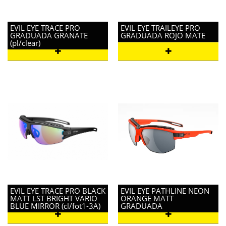
EVIL EYE TRACE PRO
EVIL EYE TRAILEYE PRO
GRADUADA GRANATE
GRADUADA ROJO MATE
(pl/clear)
EVIL EYE TRACE PRO BLACK
EVIL EYE PATHLINE NEON
MATT LST BRIGHT VARIO
ORANGE MATT
BLUE MIRROR (cl/fot1-3A)
GRADUADA