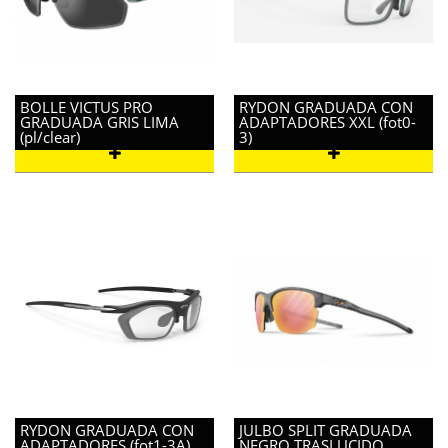
BOLLE VICTUS PRO
RYDON GRADUADA CON
GRADUADA GRIS LIMA
ADAPTADORES XXL (fot0-
(pl/clear)
3)
RYDON GRADUADA CON
JULBO SPLIT GRADUADA
ADAPTADORES (fot1-3A)
NEGRO TRASLUCIDO