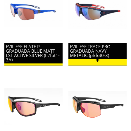
EVIL EYE ELATE P
EVIL EYE TRACE PRO
GRADUADA BLUE MATT
GRADUADA NAVY
LST ACTIVE SILVER (tr/fot1-
METALIC (pl/fot0-3)
3A)