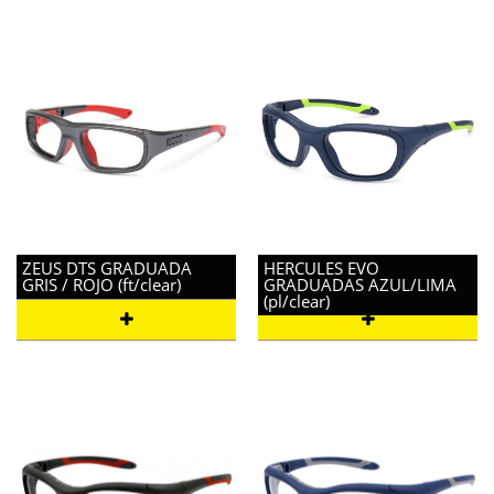
ZEUS DTS GRADUADA
HERCULES EVO
GRIS / ROJO (ft/clear)
GRADUADAS AZUL/LIMA
(pl/clear)