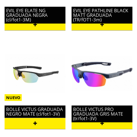
EVIL EYE ELATE NG
EVIL EYE PATHLINE BLACK
GRADUADA NEGRA
MATT GRADUADA
(cl/fot1-3M)
(TR/fOT1-3m)
BOLLE VICTUS GRADUADA
BOLLE VICTUS PRO
NEGRO MATE (cl/fot1-3V)
GRADUADA GRIS MATE
(tr/fot1-3V)