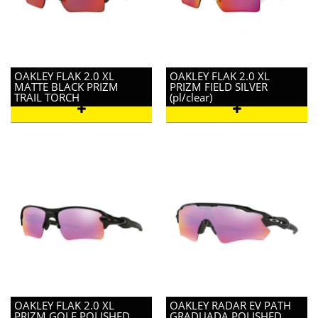
OAKLEY FLAK 2.0 XL
OAKLEY FLAK 2.0 XL
MATTE BLACK PRIZM
PRIZM FIELD SILVER
TRAIL TORCH
(pl/clear)
OAKLEY FLAK 2.0 XL
OAKLEY RADAR EV PATH
PRIZM GOLF POLISHED
GRADUADA POLISHED