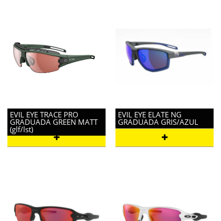
EVIL EYE TRACE PRO
EVIL EYE ELATE NG
GRADUADA GREEN MATT
GRADUADA GRIS/AZUL
(glf/lst)