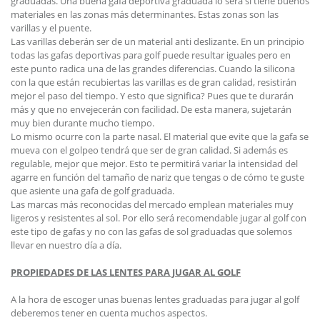
graduadas. Una buena gafa deportiva graduada lo será si tiene buenos
materiales en las zonas más determinantes. Estas zonas son las
varillas y el puente.
Las varillas deberán ser de un material anti deslizante. En un principio
todas las gafas deportivas para golf puede resultar iguales pero en
este punto radica una de las grandes diferencias. Cuando la silicona
con la que están recubiertas las varillas es de gran calidad, resistirán
mejor el paso del tiempo. Y esto que significa? Pues que te durarán
más y que no envejecerán con facilidad. De esta manera, sujetarán
muy bien durante mucho tiempo.
Lo mismo ocurre con la parte nasal. El material que evite que la gafa se
mueva con el golpeo tendrá que ser de gran calidad. Si además es
regulable, mejor que mejor. Esto te permitirá variar la intensidad del
agarre en función del tamaño de nariz que tengas o de cómo te guste
que asiente una gafa de golf graduada.
Las marcas más reconocidas del mercado emplean materiales muy
ligeros y resistentes al sol. Por ello será recomendable jugar al golf con
este tipo de gafas y no con las gafas de sol graduadas que solemos
llevar en nuestro día a día.
PROPIEDADES DE LAS LENTES PARA JUGAR AL GOLF
A la hora de escoger unas buenas lentes graduadas para jugar al golf
deberemos tener en cuenta muchos aspectos.