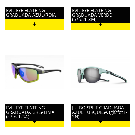
EVIL EYE ELATE NG
EVIL EYE ELATE NG
GRADUADA AZUL/ROJA
GRADUADA VERDE
(tr/fot1-3M)
EVIL EYE ELATE NG
JULBO SPLIT GRADUADA
GRADUADA GRIS/LIMA
AZUL TURQUESA (glf/fot1-
(cl/fot1-3A)
3N)