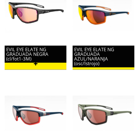
EVIL EYE ELATE NG
EVIL EYE ELATE NG
GRADUADA NEGRA
GRADUADA
(cl/fot1-3M)
AZUL/NARANJA
(osc/lstrojo)