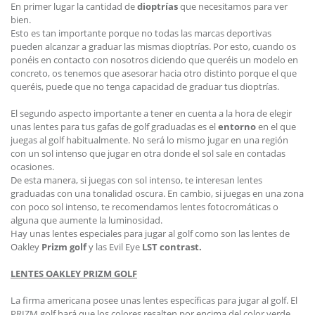
En primer lugar la cantidad de
dioptrías
que necesitamos para ver
bien.
Esto es tan importante porque no todas las marcas deportivas
pueden alcanzar a graduar las mismas dioptrías. Por esto, cuando os
ponéis en contacto con nosotros diciendo que queréis un modelo en
concreto, os tenemos que asesorar hacia otro distinto porque el que
queréis, puede que no tenga capacidad de graduar tus dioptrías.
El segundo aspecto importante a tener en cuenta a la hora de elegir
unas lentes para tus gafas de golf graduadas es el
entorno
en el que
juegas al golf habitualmente. No será lo mismo jugar en una región
con un sol intenso que jugar en otra donde el sol sale en contadas
ocasiones.
De esta manera, si juegas con sol intenso, te interesan lentes
graduadas con una tonalidad oscura. En cambio, si juegas en una zona
con poco sol intenso, te recomendamos lentes fotocromáticas o
alguna que aumente la luminosidad.
Hay unas lentes especiales para jugar al golf como son las lentes de
Oakley
Prizm golf
y las Evil Eye
LST contrast.
LENTES OAKLEY PRIZM GOLF
La firma americana posee unas lentes específicas para jugar al golf. El
PRIZM golf hará que los colores resalten por encima del color verde.