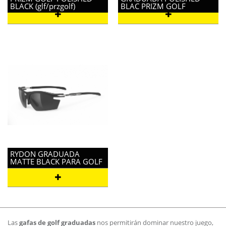
BLACK (glf/przgolf)
BLAC PRIZM GOLF
RYDON GRADUADA
MATTE BLACK PARA GOLF
Las
gafas de golf graduadas
nos permitirán dominar nuestro juego,