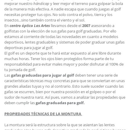
mejorar nuestro
hándicap
y leer mejor el terreno para golpear la bola
de la manera más efectiva. A nadie escapa que cuando juegas al golf
necesitas proteger tus ojos. No solo contra el polvo, tierra y los
insectos...sino también contra el viento y el sol.
En
centro óptico Las Artes
llevamos desde el
2007
asesorando a
golfistas con la elección de sus gafas para golf graduadas. Por ello
estamos al corriente de todas las novedades en cuanto a modelos
deportivos, lentes graduables y sistemas de poder graduar unas gafas
deportivas para jugar al golf.
El golf es un deporte que te hará estar expuesto al aire libre durante
muchas horas. Tener los ojos bien protegidos forma parte de tu
responsabilidad para evitar males mayor y poder disfrutar al 100% de
tu jornada de golf.
Las
gafas graduadas para jugar al golf
deben tener una serie de
características técnicas muy concretas para que se conviertan en unas
grandes aliadas tuyas y no al contrario. Esto suele suceder cuando las
gafas se escurren, bien por nuestra posición en el golpeo o por el
sudor de nuestra nariz. Así pues, vamos a analizar las propiedades que
deben cumplir las
gafas graduadas para golf.
PROPIEDADES TÉCNICAS DE LA MONTURA
La montura será la estructura sobre la que se asientan las lentes