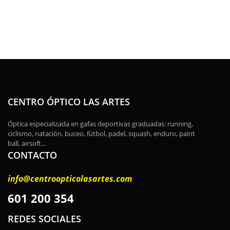
CENTRO ÓPTICO LAS ARTES
Óptica especializada en gafas deportivas graduadas: running,
ciclismo, natación, buceo, fútbol, padel, squash, enduro, paint
ball, airsoft...
CONTACTO
info@centroopticolasartes.com
601 200 354
REDES SOCIALES