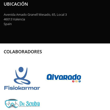
UBICACIÓN
Avenida Amado Granell Mesado, 65, Local 3
46013 Valencia
Spain
COLABORADORES