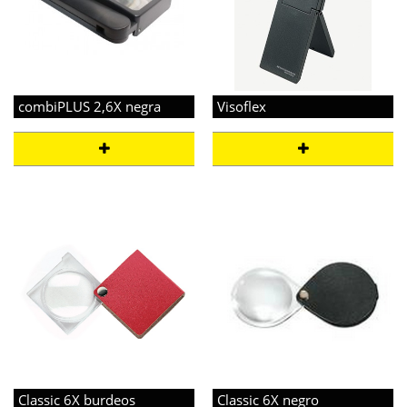
combiPLUS 2,6X negra
Visoflex
Classic 6X burdeos
Classic 6X negro