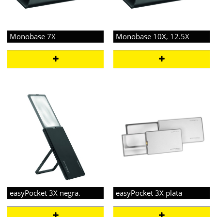
Monobase 7X
Monobase 10X, 12.5X
easyPocket 3X negra.
easyPocket 3X plata