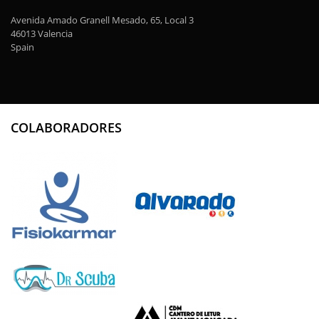
Avenida Amado Granell Mesado, 65, Local 3
46013 Valencia
Spain
COLABORADORES