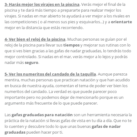
3- Harás mejor los virajes en la piscina
. Verás mejor el final de la
piscina y te dará más tiempo a prepararte para realizar mejor los
virajes. Si nadas en mar abierto te ayudará a ver mejor a los rivales en
las competiciones ( o al menos sus pies y esquivarlos...) y a
orientarte
mejor en la distancia que estás recorriendo.
4- Ver bien el reloj de la piscina
. Muchas personas se guían por el
reloj de la piscina para llevar sus
tiempos
y mejorar sus rutinas con lo
que si ves bien gracias a las gafas de nadar graduadas, lo tendrás todo
mejor controlado. Si nadas en el mar, verás mejor a lo lejos y podrás
nadar más
seguro
.
5- Ver los numeritos del candado de la taquilla
. Aunque parezca
mentira, muchas personas que practican natación y que han acudido
en busca de nuestra ayuda, comentan el tema de poder ver bien los
numeritos del candado. La verdad es que puede parecer poco
importante pero no podemos dejar de mencionarlo porque es un
argumento más frecuente de lo que puede parecer.
Las
gafas graduadas para natación
son un herramienta necesaria la
práctica de la natación si llevas gafas de vista en tu día a día. Que no te
lo cuenten y descubre todo lo que unas buenas
gafas de nadar
graduadas
pueden hacer por ti.