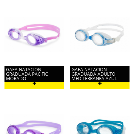
GAFA NATACION
GAFA NATACION
GRADUADA PACIFIC
GRADUADA ADULTO
MORADO
MEDITERRANEA AZUL