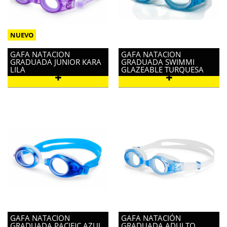
GAFA NATACION
GAFA NATACION
GRADUADA JUNIOR KARA
GRADUADA SWIMMI
LILA
GLAZEABLE TURQUESA
GAFA NATACION
GAFA NATACIÓN
GRADUADA PACIFIC AZUL
GRADUADA ADULTO