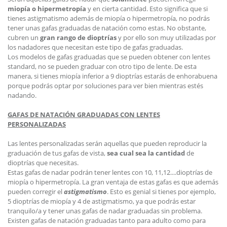
miopía o hipermetropía
y en cierta cantidad. Esto significa que si
tienes astigmatismo además de miopía o hipermetropía, no podrás
tener unas gafas graduadas de natación como estas. No obstante,
cubren un
gran rango de dioptrías
y por ello son muy utilizadas por
los nadadores que necesitan este tipo de gafas graduadas.
Los modelos de gafas graduadas que se pueden obtener con lentes
standard, no se pueden graduar con otro tipo de lente. De esta
manera, si tienes miopía inferior a 9 dioptrías estarás de enhorabuena
porque podrás optar por soluciones para ver bien mientras estés
nadando.
GAFAS DE NATACIÓN GRADUADAS CON LENTES
PERSONALIZADAS
Las lentes personalizadas serán aquellas que pueden reproducir la
graduación de tus gafas de vista,
sea cual sea la cantidad
de
dioptrías que necesitas.
Estas gafas de nadar podrán tener lentes con 10, 11,12....dioptrías de
miopía o hipermetropía. La gran ventaja de estas gafas es que además
pueden corregir el
astigmatismo
. Esto es genial si tienes por ejemplo,
5 dioptrías de miopía y 4 de astigmatismo, ya que podrás estar
tranquilo/a y tener unas gafas de nadar graduadas sin problema.
Existen gafas de natación graduadas tanto para adulto como para