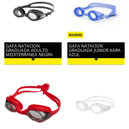
GAFA NATACION
GAFA NATACION
GRADUADA ADULTO
GRADUADA JUNIOR KARA
MEDITERRANEA NEGRA
AZUL