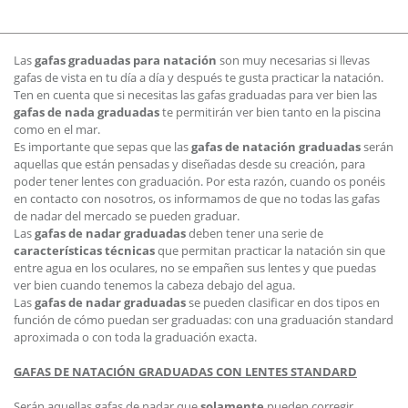
Las
gafas graduadas para natación
son muy necesarias si llevas
gafas de vista en tu día a día y después te gusta practicar la natación.
Ten en cuenta que si necesitas las gafas graduadas para ver bien las
gafas de nada graduadas
te permitirán ver bien tanto en la piscina
como en el mar.
Es importante que sepas que las
gafas de natación graduadas
serán
aquellas que están pensadas y diseñadas desde su creación, para
poder tener lentes con graduación. Por esta razón, cuando os ponéis
en contacto con nosotros, os informamos de que no todas las gafas
de nadar del mercado se pueden graduar.
Las
gafas de nadar graduadas
deben tener una serie de
características técnicas
que permitan practicar la natación sin que
entre agua en los oculares, no se empañen sus lentes y que puedas
ver bien cuando tenemos la cabeza debajo del agua.
Las
gafas de nadar graduadas
se pueden clasificar en dos tipos en
función de cómo puedan ser graduadas: con una graduación standard
aproximada o con toda la graduación exacta.
GAFAS DE NATACIÓN GRADUADAS CON LENTES STANDARD
Serán aquellas gafas de nadar que
solamente
pueden corregir