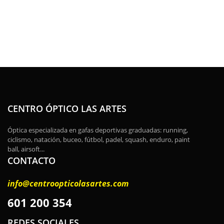
CENTRO ÓPTICO LAS ARTES
Óptica especializada en gafas deportivas graduadas: running,
ciclismo, natación, buceo, fútbol, padel, squash, enduro, paint
ball, airsoft...
CONTACTO
info@centroopticolasartes.com
601 200 354
REDES SOCIALES