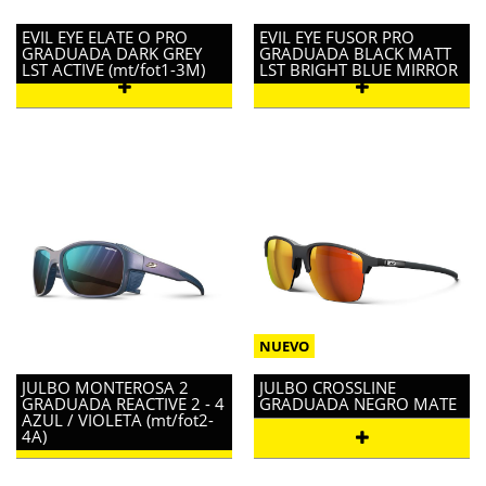
EVIL EYE ELATE O PRO
EVIL EYE FUSOR PRO
GRADUADA DARK GREY
GRADUADA BLACK MATT
LST ACTIVE (mt/fot1-3M)
LST BRIGHT BLUE MIRROR
JULBO MONTEROSA 2
JULBO CROSSLINE
GRADUADA REACTIVE 2 - 4
GRADUADA NEGRO MATE
AZUL / VIOLETA (mt/fot2-
4A)