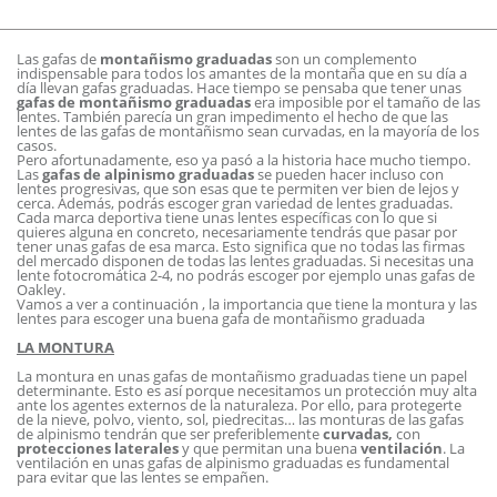
Las gafas de
montañismo graduadas
son un complemento
indispensable para todos los amantes de la montaña que en su día a
día llevan gafas graduadas. Hace tiempo se pensaba que tener unas
gafas de montañismo graduadas
era imposible por el tamaño de las
lentes. También parecía un gran impedimento el hecho de que las
lentes de las gafas de montañismo sean curvadas, en la mayoría de los
casos.
Pero afortunadamente, eso ya pasó a la historia hace mucho tiempo.
Las
gafas de alpinismo graduadas
se pueden hacer incluso con
lentes progresivas, que son esas que te permiten ver bien de lejos y
cerca. Además, podrás escoger gran variedad de lentes graduadas.
Cada marca deportiva tiene unas lentes específicas con lo que si
quieres alguna en concreto, necesariamente tendrás que pasar por
tener unas gafas de esa marca. Esto significa que no todas las firmas
del mercado disponen de todas las lentes graduadas. Si necesitas una
lente fotocromática 2-4, no podrás escoger por ejemplo unas gafas de
Oakley.
Vamos a ver a continuación , la importancia que tiene la montura y las
lentes para escoger una buena gafa de montañismo graduada
LA MONTURA
La montura en unas gafas de montañismo graduadas tiene un papel
determinante. Esto es así porque necesitamos un protección muy alta
ante los agentes externos de la naturaleza. Por ello, para protegerte
de la nieve, polvo, viento, sol, piedrecitas… las monturas de las gafas
de alpinismo tendrán que ser preferiblemente
curvadas,
con
protecciones laterales
y que permitan una buena
ventilación
. La
ventilación en unas gafas de alpinismo graduadas es fundamental
para evitar que las lentes se empañen.