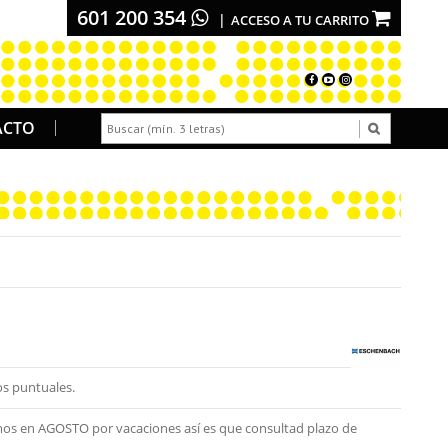
601 200 354
ACCESO A TU CARRITO
ACTO
s puntuales.
os en AGOSTO por vacaciones así es que consultad plazo de