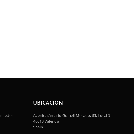
UBICACIÓN
as redes
Avenida Amado Granell Mesado, 65, Local 3
46013 Valencia
Spain