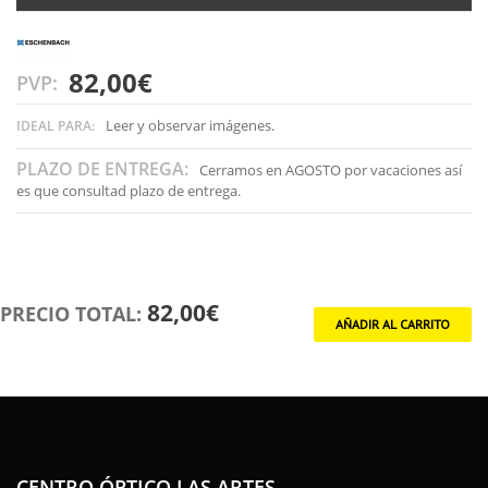
Lupa preciosa que se lleva de manera muy discreta.
82,00€
PVP:
Leer y observar imágenes.
IDEAL PARA:
PLAZO DE ENTREGA:
Cerramos en AGOSTO por vacaciones así
es que consultad plazo de entrega.
82,00€
PRECIO TOTAL:
CENTRO ÓPTICO LAS ARTES