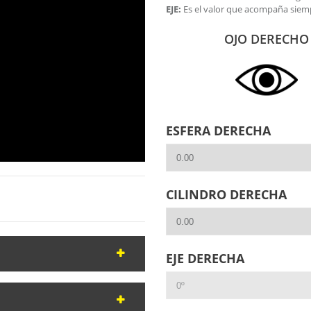
EJE:
Es el valor que acompaña siemp
OJO DERECHO
ESFERA DERECHA
CILINDRO DERECHA
EJE DERECHA
 sea cual sea el deporte que
y fuerte y ligera
al mismo
n
progresiva
. Esto te permitirá