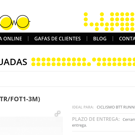
A ONLINE
GAFAS DE CLIENTES
BLOG
CONT
UADAS
(TR/FOT1-3M)
CICLISMO BTT RUNN
IDEAL PARA:
PLAZO DE ENTREGA:
Cerram
entrega.