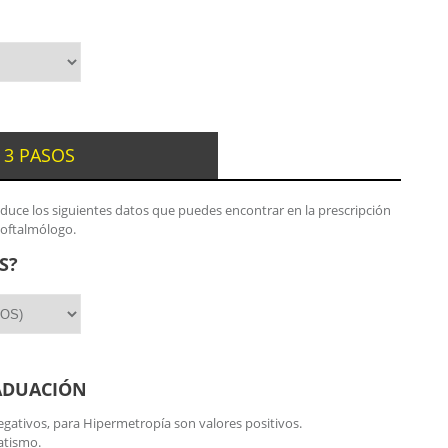
 3 PASOS
oduce los siguientes datos que puedes encontrar en la prescripción
 oftalmólogo.
S?
ADUACIÓN
gativos, para Hipermetropía son valores positivos.
atismo.