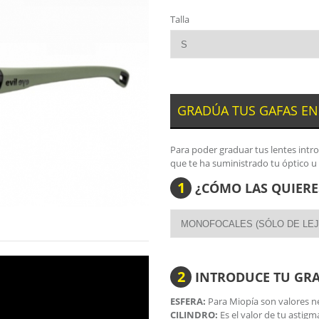
Talla
GRADÚA TUS GAFAS EN
Para poder graduar tus lentes intr
que te ha suministrado tu óptico u
1
¿CÓMO LAS QUIERE
2
INTRODUCE TU GR
ESFERA:
Para Miopía son valores ne
CILINDRO:
Es el valor de tu astigm