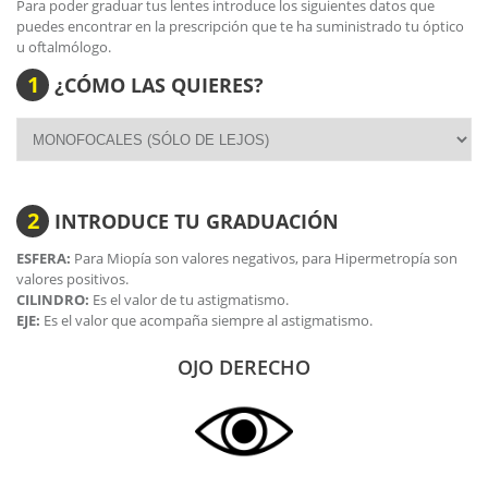
Para poder graduar tus lentes introduce los siguientes datos que
Veamos a continuación las características técnicas más
puedes encontrar en la prescripción que te ha suministrado tu óptico
importantes:
u oftalmólogo.
High Definition Optics
: Es el conjunto de tecnologías que
1
¿CÓMO LAS QUIERES?
certifican la gran nitidez de las lentes Oakley y su resistencia
al impacto.
Tecnología
Switchlock
que permite intercambiar de una
manera sencilla las lentes o pantallas de los modelos de
Oakley.
El material
"O Matter"
de Oakley ofrece una resistencia
2
óptima para la montura de este modelo.
INTRODUCE TU GRADUACIÓN
Sus varillas y puente están formados del
material
Unobtanium
, especialmente diseñado para evitar
ESFERA:
Para Miopía son valores negativos, para Hipermetropía son
el deslizamiento. De esta manera gafa permanecerá estable
valores positivos.
ante los movimientos de la cabeza durante la práctica del
CILINDRO:
Es el valor de tu astigmatismo.
deporte.
EJE:
Es el valor que acompaña siempre al astigmatismo.
Las varillas poseen una parte engomada que recubre
prácticamente toda la varilla. A su vez tiene un anclaje
OJO DERECHO
especial para evitar que se desplace o se caiga.
Dimensiones:
Ancho lente: 59 mm
Ancho puente: 12 mm
Altura lente: 40 mm