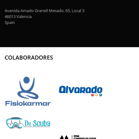
Avenida Amado Granell Mesado, 65, Local 3
46013 Valencia
Spain
COLABORADORES