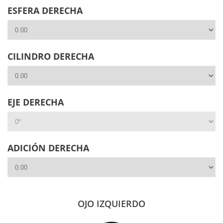
Patilla: 133 mm
ESFERA DERECHA
Incluye estuche rígido.
CILINDRO DERECHA
EJE DERECHA
ADICIÓN DERECHA
OJO IZQUIERDO