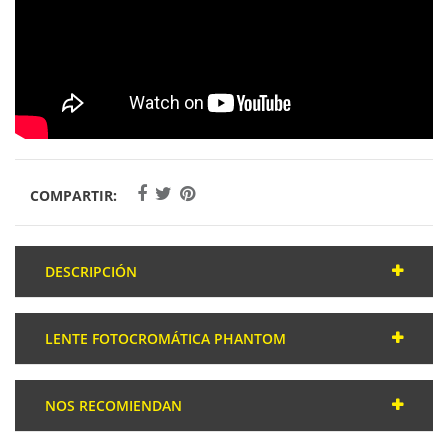
COMPARTIR:
DESCRIPCIÓN
La
Bollé Victus Pro
es una de las últimas novedades de la
marca Bollé en
gafa deportiva graduada
. Es una gafa
LENTE FOTOCROMÁTICA PHANTOM
súper ligera y con varias opciones de lentes para graduar.
Además, podrás tener una
Victus Pro graduada
tanto para
Phantom+
es la primera
lente fotocromática de
ver bien de lejos como con
lentes progresivas
.
Bollé
con una claridad óptica excepcional. Se
adapta
a
Lo más importante de esta gafa deportiva es su
NOS RECOMIENDAN
cualquier condición de iluminación, garantizando una
nuevo
sistema de varillas FIT-TEC
exclusivo de
Bollé
.
agudeza visual magnífica en cualquier condición
Consiste en un sistema de varillas
autoajustables
con
Carlos
escribió sobre nosotros en
Google
: