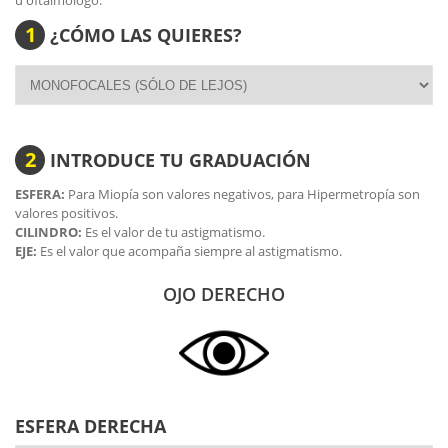
u oftalmólogo.
que su
puente nasal,
que se puede ajustar de una manera
1
¿CÓMO LAS QUIERES?
fácil y sencilla.
La
Bollé Victus
graduada admite un montón de
rangos de
graduaciones
, incluso, con lentes
progresivas
. Y también
tendrás una gran variedad de opciones de lentes, desde su
lente fotocromática Phantom Clear Green, pasando por las
lentes polarizadas Volt+ , hasta sus lentes transparentes,
2
INTRODUCE TU GRADUACIÓN
siempre con antirreflejante.
ESFERA:
Para Miopía son valores negativos, para Hipermetropía son
valores positivos.
CILINDRO:
Es el valor de tu astigmatismo.
EJE:
Es el valor que acompaña siempre al astigmatismo.
OJO DERECHO
ESFERA DERECHA