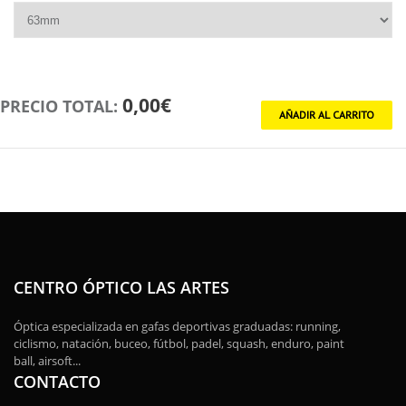
0,00€
PRECIO TOTAL:
CENTRO ÓPTICO LAS ARTES
Óptica especializada en gafas deportivas graduadas: running,
ciclismo, natación, buceo, fútbol, padel, squash, enduro, paint
ball, airsoft...
CONTACTO