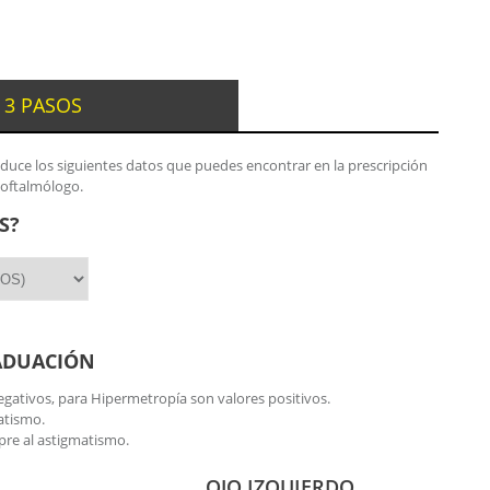
 3 PASOS
oduce los siguientes datos que puedes encontrar en la prescripción
 oftalmólogo.
S?
ADUACIÓN
gativos, para Hipermetropía son valores positivos.
atismo.
re al astigmatismo.
OJO IZQUIERDO