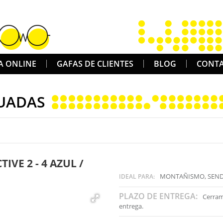
A ONLINE
GAFAS DE CLIENTES
BLOG
CONT
UADAS
VE 2 - 4 AZUL /
MONTAÑISMO, SEND
IDEAL PARA:
PLAZO DE ENTREGA:
Cerram
entrega.