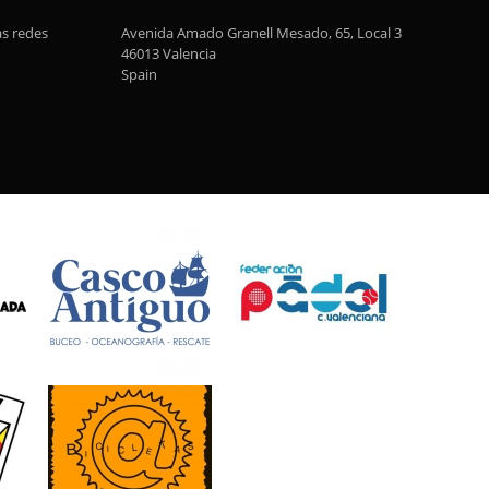
as redes
Avenida Amado Granell Mesado, 65, Local 3
46013 Valencia
Spain