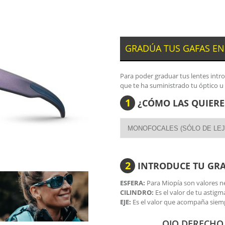
GRADÚA TUS GAFAS EN
Para poder graduar tus lentes intr
que te ha suministrado tu óptico u
1
¿CÓMO LAS QUIERE
2
INTRODUCE TU GR
ESFERA:
Para Miopía son valores ne
CILINDRO:
Es el valor de tu astigm
EJE:
Es el valor que acompaña siemp
OJO DERECHO