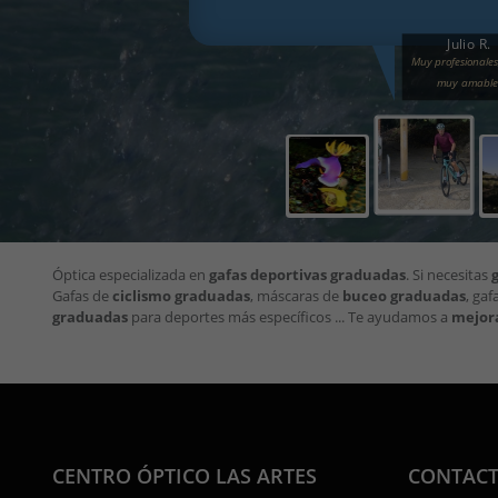
Julio R.
Muy profesionales,
muy amable
Óptica especializada en
gafas deportivas graduadas
. Si necesitas
Gafas de
ciclismo graduadas
, máscaras de
buceo graduadas
, gaf
graduadas
para deportes más específicos ... Te ayudamos a
mejora
CENTRO ÓPTICO LAS ARTES
CONTAC