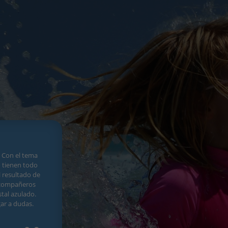
 Con el tema
o tienen todo
l resultado de
s compañeros
stal azulado.
ar a dudas.