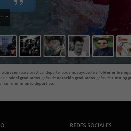
 trato
.
graduación
para practicar deporte, podemos ayudarte a
"obtener lo mejor
as de
pádel graduadas
, gafas de
natación graduadas
, gafas de
running g
r tu rendimiento deportivo
.
TO
REDES SOCIALES