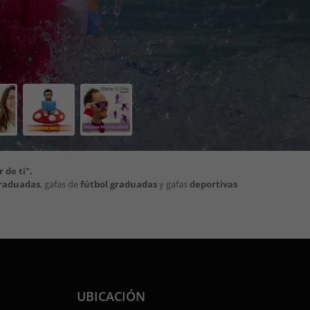
 de ti".
raduadas
, gafas de
fútbol graduadas
y gafas
deportivas
UBICACIÓN