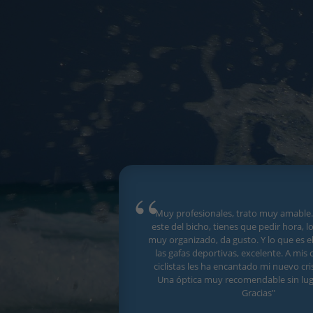
"Muy profesionales, trato muy amable.
este del bicho, tienes que pedir hora, l
muy organizado, da gusto. Y lo que es e
las gafas deportivas, excelente. A mi
ciclistas les ha encantado mi nuevo cri
Una óptica muy recomendable sin lug
Gracias"