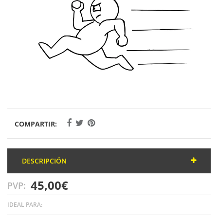
COMPARTIR:
DESCRIPCIÓN
Nuestro Servicio Express consiste en adelantar el pedido de
45,00€
PVP:
tu máscara de buceo y reducirlo a 48 horas, siempre y
cuando las lentes y la máscara de buceo estén de stock en
IDEAL PARA:
el momento. Consulta con nosotros :)