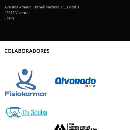
Avenida Amado Granell Mesado, 65, Local 3
46013 Valencia
Spain
COLABORADORES