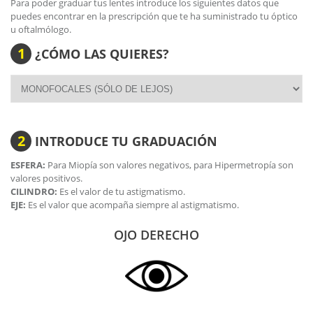
Para poder graduar tus lentes introduce los siguientes datos que
la graduación.
puedes encontrar en la prescripción que te ha suministrado tu óptico
Su peso es de 24 gramos.
u oftalmólogo.
Curvatura de la lente: Base 8.
Incluye estuche rígido.
1
¿CÓMO LAS QUIERES?
2
INTRODUCE TU GRADUACIÓN
ESFERA:
Para Miopía son valores negativos, para Hipermetropía son
valores positivos.
CILINDRO:
Es el valor de tu astigmatismo.
EJE:
Es el valor que acompaña siempre al astigmatismo.
OJO DERECHO