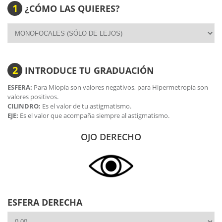
Apoyo nasal autoajustable.
1
¿CÓMO LAS QUIERES?
Terminales ajustable por el deportista. Su parte final de
silicona favorece esta acción. Se puede obtener repuestos
de estas piezas.
Se acoplan perfectamente a la ergonomía facial.
Protección de la montura frente a accidentes.
Incluye estuche rígido y saco de microfibra
2
INTRODUCE TU GRADUACIÓN
ESFERA:
Para Miopía son valores negativos, para Hipermetropía son
valores positivos.
CILINDRO:
Es el valor de tu astigmatismo.
EJE:
Es el valor que acompaña siempre al astigmatismo.
OJO DERECHO
ESFERA DERECHA