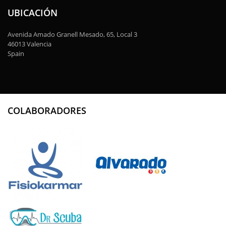
UBICACIÓN
Avenida Amado Granell Mesado, 65, Local 3
46013 Valencia
Spain
COLABORADORES