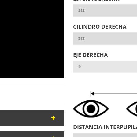
CILINDRO DERECHA
EJE DERECHA
DISTANCIA INTERPUPIL
s de Oakley dados los años que
as deportivas graduadas
.