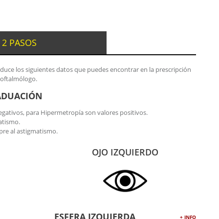
 2 PASOS
oduce los siguientes datos que puedes encontrar en la prescripción
 oftalmólogo.
ADUACIÓN
gativos, para Hipermetropía son valores positivos.
atismo.
re al astigmatismo.
OJO IZQUIERDO
ESFERA IZQUIERDA
+ INFO