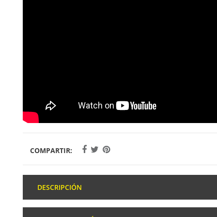
COMPARTIR:
DESCRIPCIÓN
El modelo
Oakley Radar
empieza a ser ya uno de los clásico
llevan acompañando a los deportistas que necesitan unas
gaf