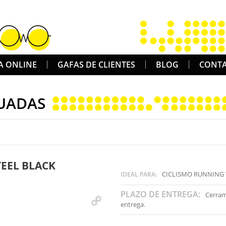
A ONLINE
GAFAS DE CLIENTES
BLOG
CONT
UADAS
EEL BLACK
CICLISMO RUNNING 
IDEAL PARA:
PLAZO DE ENTREGA:
Cerram
entrega.