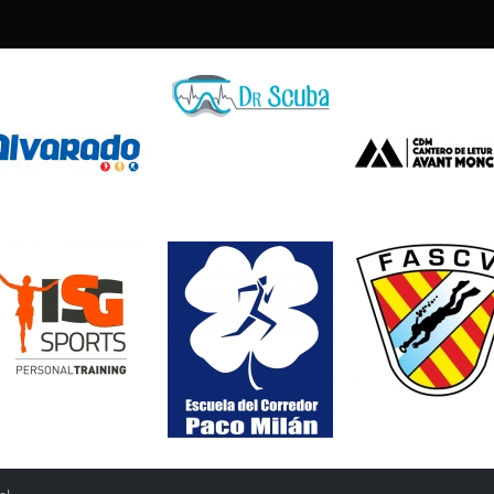
tifican la gran nitidez de las
anera sencilla las lentes o
a el empañamiento. Al no llevar
fort.
tima para la montura de este
nium, especialmente diseñado
rmanecerá estable ante los
das en su totalidad para una
 la varilla para evitar que se