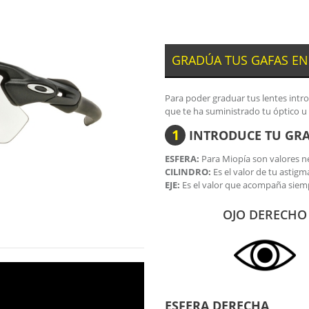
GRADÚA TUS GAFAS EN
Para poder graduar tus lentes intr
que te ha suministrado tu óptico u
1
INTRODUCE TU GR
ESFERA:
Para Miopía son valores ne
CILINDRO:
Es el valor de tu astigm
EJE:
Es el valor que acompaña siemp
OJO DERECHO
ESFERA DERECHA