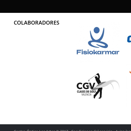
Características técnicas:
High Definition Optics: Es el conjunto de tecnologías que cer
lentes Oakley y su resistencia al impacto.
Tecnología Switchlock que permite intercambiar de una m
COLABORADORES
pantallas de los modelos de Oakley.
Las aberturas superiores permiten el flujo de aire lo que evit
montura por la parte inferior, reduce su peso y aumenta el con
El material "O Matter" de Oakley ofrece una resistencia óp
modelo.
Sus varillas y puente están formados del material Unobta
para evitar el deslizamiento. De esta manera gafa pe
movimientos de la cabeza durante la práctica del deporte.
Las varillas tienen un diseño muy auténtico y están engoma
mayor adherencia. Estas partes están anclada en el soporte de
desplace o se salga.
Dimensiones:
Ancho lente: 138 mm
Ancho puente: 20 mm
Altura lente: 44 mm
Patilla: 131 mm
Incluye estuche rígido.