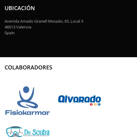
UBICACIÓN
Avenida Amado Granell Mesado, 65, Local 3
46013 Valencia
Spain
COLABORADORES