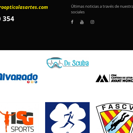
jo de aire lo que evita el
Últimas noticias a través de nuestr
roopticolasartes.com
sociales
tima para la montura de este
0 354
ium
, especialmente diseñado
rmanecerá estable ante los
 su longitud y adaptar la gafa