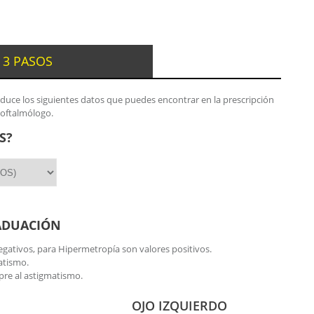
 3 PASOS
oduce los siguientes datos que puedes encontrar en la prescripción
 oftalmólogo.
S?
ADUACIÓN
gativos, para Hipermetropía son valores positivos.
atismo.
re al astigmatismo.
OJO IZQUIERDO