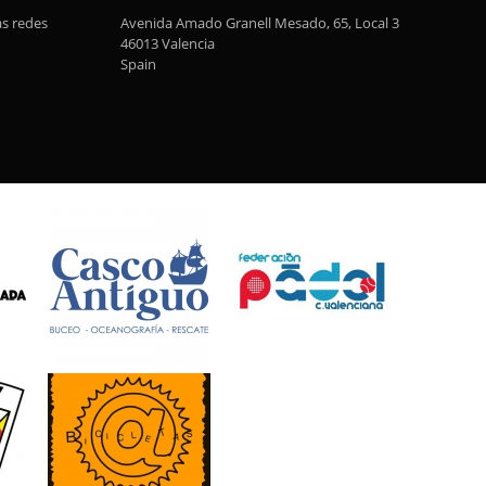
as redes
Avenida Amado Granell Mesado, 65, Local 3
46013 Valencia
Spain