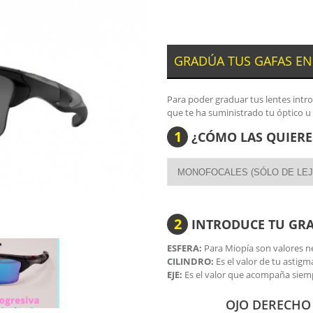
GRADÚA TUS GAFAS EN
Para poder graduar tus lentes intr
que te ha suministrado tu óptico u
1
¿CÓMO LAS QUIERE
2
INTRODUCE TU GR
ESFERA:
Para Miopía son valores ne
CILINDRO:
Es el valor de tu astigm
EJE:
Es el valor que acompaña siemp
OJO DERECHO