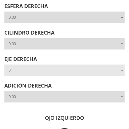
Patilla: 133 mm
ESFERA DERECHA
Incluye estuche rígido.
CILINDRO DERECHA
EJE DERECHA
ADICIÓN DERECHA
OJO IZQUIERDO