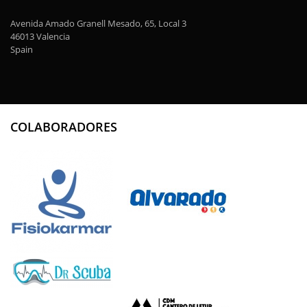
Avenida Amado Granell Mesado, 65, Local 3
46013 Valencia
Spain
COLABORADORES