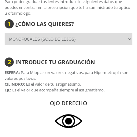
Para poder graduar tus lentes introduce los siguientes datos que
Veamos a continuación las características técnicas más
puedes encontrar en la prescripción que te ha suministrado tu óptico
importantes:
u oftalmólogo.
High Definition Optics
: Es el conjunto de tecnologías que
1
¿CÓMO LAS QUIERES?
certifican la gran nitidez de las lentes Oakley y su resistencia
al impacto.
Tecnología
Switchlock
que permite intercambiar de una
manera sencilla las lentes o pantallas de los modelos de
Oakley.
El material
"O Matter"
de Oakley ofrece una resistencia
2
óptima para la montura de este modelo.
INTRODUCE TU GRADUACIÓN
Sus varillas y puente están formados del
material
Unobtanium
, especialmente diseñado para evitar
ESFERA:
Para Miopía son valores negativos, para Hipermetropía son
el deslizamiento. De esta manera gafa permanecerá estable
valores positivos.
ante los movimientos de la cabeza durante la práctica del
CILINDRO:
Es el valor de tu astigmatismo.
deporte.
EJE:
Es el valor que acompaña siempre al astigmatismo.
Las varillas poseen una parte engomada que recubre
prácticamente toda la varilla. A su vez tiene un anclaje
OJO DERECHO
especial para evitar que se desplace o se caiga.
Dimensiones:
Ancho lente: 59 mm
Ancho puente: 12 mm
Altura lente: 40 mm