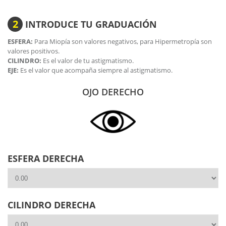
Julbo, las hace unas lentes
extraordinarias
para la práctica
el
Garmin )
de deportes ya que se adaptan a la perfección a todas las
2
INTRODUCE TU GRADUACIÓN
condiciones de luminosidad.
Para concluir decirte que por supuesto, podrás escoger
ESFERA:
Para Miopía son valores negativos, para Hipermetropía son
estas lentes y graduarlas tanto en visión lejana como en
valores positivos.
opción de
lentes progresivas
.
CILINDRO:
Es el valor de tu astigmatismo.
EJE:
Es el valor que acompaña siempre al astigmatismo.
OJO DERECHO
ESFERA DERECHA
CILINDRO DERECHA