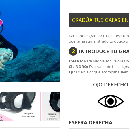
GRADÚA TUS GAFAS EN
Para poder graduar tus lentes intr
que te ha suministrado tu óptico u
2
INTRODUCE TU GR
ESFERA:
Para Miopía son valores ne
CILINDRO:
Es el valor de tu astigm
EJE:
Es el valor que acompaña siemp
OJO DERECHO
ESFERA DERECHA