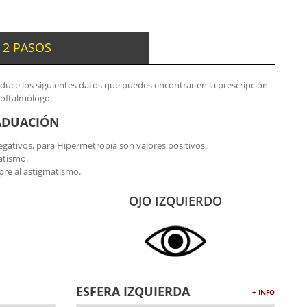
 2 PASOS
oduce los siguientes datos que puedes encontrar en la prescripción
 oftalmólogo.
ADUACIÓN
gativos, para Hipermetropía son valores positivos.
atismo.
re al astigmatismo.
OJO IZQUIERDO
ESFERA IZQUIERDA
+ INFO