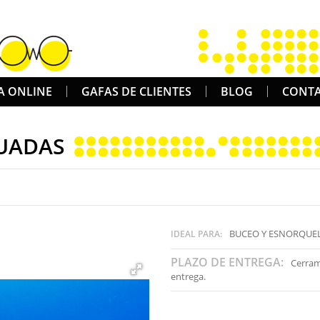
A ONLINE
GAFAS DE CLIENTES
BLOG
CONT
UADAS
BUCEO Y ESNORQUEL
IDEAL PARA:
PLAZO DE ENTREGA:
Cerram
entrega.