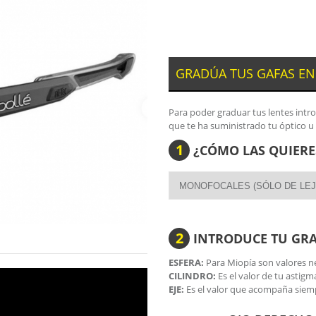
GRADÚA TUS GAFAS EN
Para poder graduar tus lentes intr
que te ha suministrado tu óptico u
1
¿CÓMO LAS QUIERE
2
INTRODUCE TU GR
ESFERA:
Para Miopía son valores ne
CILINDRO:
Es el valor de tu astigm
EJE:
Es el valor que acompaña siemp