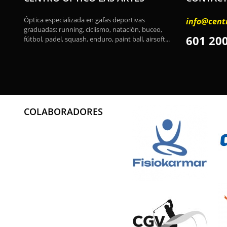
Óptica especializada en gafas deportivas
info@cent
graduadas: running, ciclismo, natación, buceo,
601 20
fútbol, padel, squash, enduro, paint ball, airsoft...
COLABORADORES