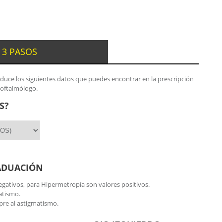
 3 PASOS
oduce los siguientes datos que puedes encontrar en la prescripción
 oftalmólogo.
S?
ADUACIÓN
gativos, para Hipermetropía son valores positivos.
atismo.
re al astigmatismo.