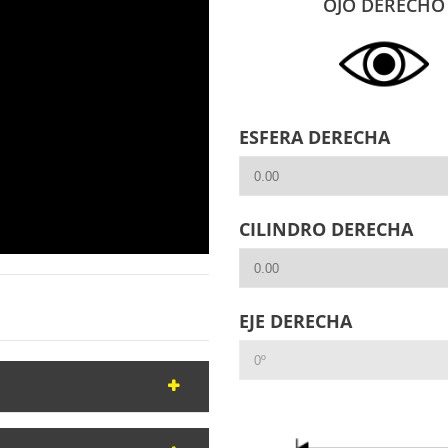
OJO DERECHO
ESFERA DERECHA
CILINDRO DERECHA
EJE DERECHA
marca Bollé en
gafa deportiva
e lentes para graduar. Además,