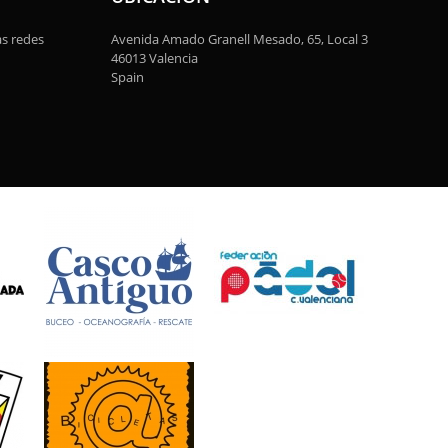
as redes
Avenida Amado Granell Mesado, 65, Local 3
46013 Valencia
Spain