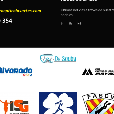
Últimas noticias a través de nuestr
roopticolasartes.com
sociales
0 354