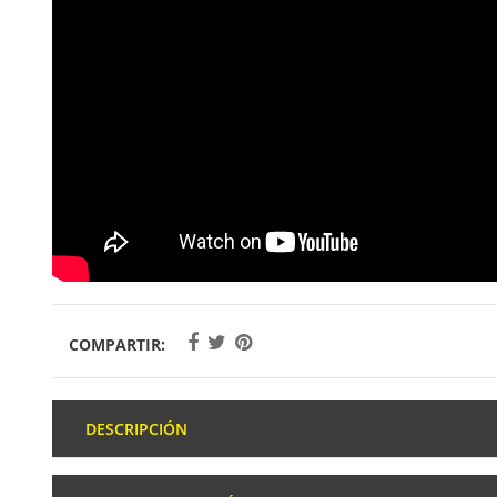
COMPARTIR:
DESCRIPCIÓN
La
Bollé Victus Pro
es una de las últimas novedades de la 
graduada
. Es una gafa súper ligera y con varias opciones d