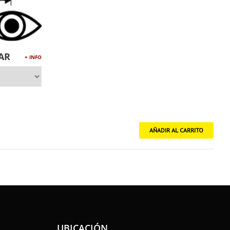
AR
+ INFO
UBICACIÓN