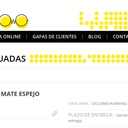
A ONLINE
GAFAS DE CLIENTES
BLOG
CONT
UADAS
 MATE ESPEJO
CICLISMO RUNNING
IDEAL PARA:
PLAZO DE ENTREGA:
Cerram
entrega.