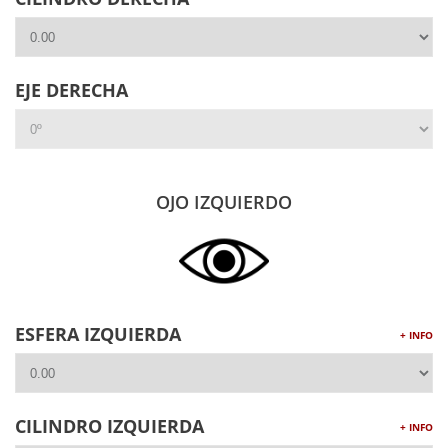
Curvatura de la lente: 6
Incluye una mini banda ajustable que se coloca al final de
las varillas, banda de sujeción que sustituye a las varillas,
estuche semi-rígido y tratamiento anti-vaho.
EJE DERECHA
OJO IZQUIERDO
ESFERA IZQUIERDA
+ INFO
CILINDRO IZQUIERDA
+ INFO