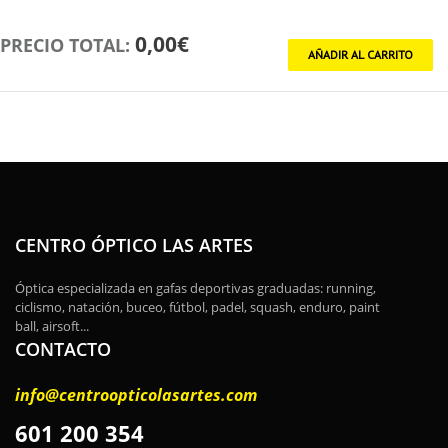
0,00€
PRECIO TOTAL:
CENTRO ÓPTICO LAS ARTES
Óptica especializada en gafas deportivas graduadas: running,
ciclismo, natación, buceo, fútbol, padel, squash, enduro, paint
ball, airsoft...
CONTACTO
info@centroopticolasartes.com
601 200 354