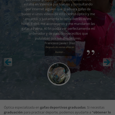
Que tiemble todo lo diminuto.. 😂😂😂
Gracias a Centro Óptico Las Artes por el trato
recibido y por la calidad del servicio.
Un placer.
Rafa Pariente
Calidad de servicio.
Óptica especializada en
gafas deportivas graduadas
. Si necesitas
graduación
para practicar deporte, podemos ayudarte a
"obtener lo