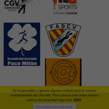
Se ha procedido a generar algunas cookies para el correcto
funcionamiento del sitio web. Para conocer mas sobre nuestra
Centro Óptico Las Artes © 2017 -
Condiciones del servicio
-
Aviso legal
politica de privacidad haga click
AQUI
.
Powered by areacreativa.es