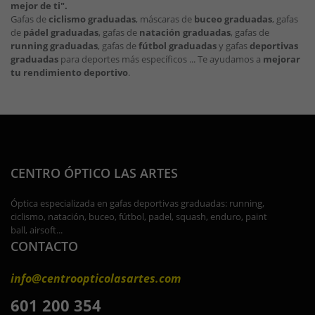
mejor de ti".
Gafas de
ciclismo graduadas
, máscaras de
buceo graduadas
, gafas
de
pádel graduadas
, gafas de
natación graduadas
, gafas de
running graduadas
, gafas de
fútbol graduadas
y gafas
deportivas
graduadas
para deportes más específicos ... Te ayudamos a
mejorar
tu rendimiento deportivo
.
CENTRO ÓPTICO LAS ARTES
Óptica especializada en gafas deportivas graduadas: running,
ciclismo, natación, buceo, fútbol, padel, squash, enduro, paint
ball, airsoft...
CONTACTO
info@centroopticolasartes.com
601 200 354